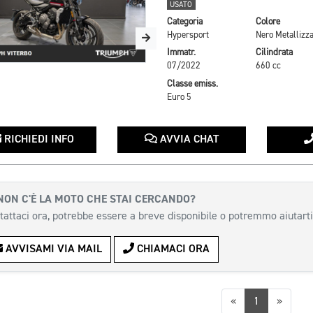
USATO
Categoria
Colore
Hypersport
Nero Metallizza
Immatr.
Cilindrata
07/2022
660 cc
Classe emiss.
Euro 5
RICHIEDI INFO
AVVIA CHAT
NON C'È LA MOTO CHE STAI CERCANDO?
tattaci ora, potrebbe essere a breve disponibile o potremmo aiutarti
AVVISAMI VIA MAIL
CHIAMACI ORA
Precedente
Succes
«
1
»