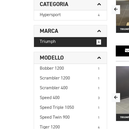
CATEGORIA
Hypersport
4
MARCA
Triumph
4
MODELLO
Bobber 1200
1
Scrambler 1200
1
Scrambler 400
1
Speed 400
3
Speed Triple 1050
1
Speed Twin 900
1
Tiger 1200
4