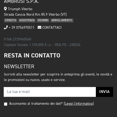
AMBROSI S.P.A.
Triumph Viterbo
Strada Cassia Nord Km 85.9 Viterbo (VT)
VENDITA
ASSISTENZA
RICAMBI
ABBIGLIAMENTO
+ 39 0756970511
CONTATTACI
P.IVA 2739940548
Capitale Sociale 1.150.000 € i.v. - REA PG - 238226
RESTA IN CONTATTO
NEWSLETTER
Iscriviti alla newsletter per scoprire in anteprima gli eventi, le novità e
le promozioni su nuovo, usato e service.
INVIA
Acconsento al trattamento dei dati*
(Leggi l'informativa)