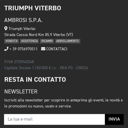
TRIUMPH VITERBO
AMBROSI S.P.A.
Triumph Viterbo
Strada Cassia Nord Km 85.9 Viterbo (VT)
VENDITA
ASSISTENZA
RICAMBI
ABBIGLIAMENTO
+ 39 0756970511
CONTATTACI
P.IVA 2739940548
Capitale Sociale 1.150.000 € i.v. - REA PG - 238226
RESTA IN CONTATTO
NEWSLETTER
Iscriviti alla newsletter per scoprire in anteprima gli eventi, le novità e
le promozioni su nuovo, usato e service.
INVIA