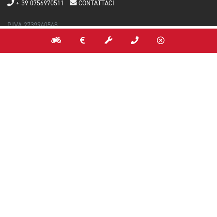
+ 39 0756970511
CONTATTACI
P.IVA 2739940548
Capitale Sociale 1.150.000 € i.v. - REA PG - 238226
RESTA IN CONTATTO
NEWSLETTER
Iscriviti alla newsletter per scoprire in anteprima gli eventi, le novità e
le promozioni su nuovo, usato e service.
INVIA
Acconsento al trattamento dei dati*
(Leggi l'informativa)
MONDO TRIUMPH
Configuratore