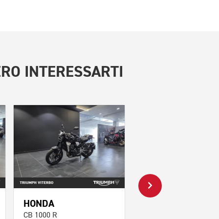
RO INTERESSARTI
HONDA
HONDA
CB 1000 R
CBR 650 R Abs