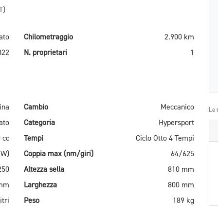
T)
ato
Chilometraggio
2.900 km
022
N. proprietari
1
ina
Cambio
Meccanico
Le 
ato
Categoria
Hypersport
 cc
Tempi
Ciclo Otto 4 Tempi
kW)
Coppia max (nm/giri)
64/625
250
Altezza sella
810 mm
 mm
Larghezza
800 mm
itri
Peso
189 kg