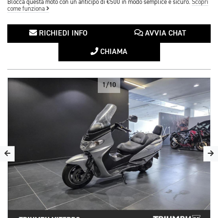
Blocca questa moto con un anticipo di €500 in modo semplice e sicuro.
Scopri
come funziona
RICHIEDI INFO
AVVIA CHAT
CHIAMA
1/10