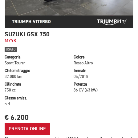
SUZUKI GSX 750
MY98
USATO
Categoria
Colore
Sport Tourer
Rosso Altro
Chilometraggio
Immatr.
32.000 km
05/2018
Cilindrata
Potenza
750 cc
86 CV (63 kW)
Classe emiss.
n.d.
€ 6.200
PRENOTA ONLINE