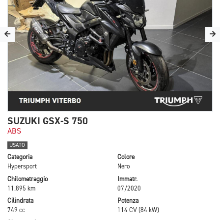
SUZUKI GSX-S 750
ABS
USATO
Categoria
Colore
Hypersport
Nero
Chilometraggio
Immatr.
11.895 km
07/2020
Cilindrata
Potenza
749 cc
114 CV (84 kW)