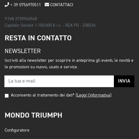
+ 39 0756970511
CONTATTACI
P.IVA 2739940548
Capitale Sociale 1.150.000 € i.v. - REA PG - 238226
RESTA IN CONTATTO
NEWSLETTER
Iscriviti alla newsletter per scoprire in anteprima gli eventi, le novità e
le promozioni su nuovo, usato e service.
INVIA
Acconsento al trattamento dei dati*
(Leggi l'informativa)
MONDO TRIUMPH
Configuratore