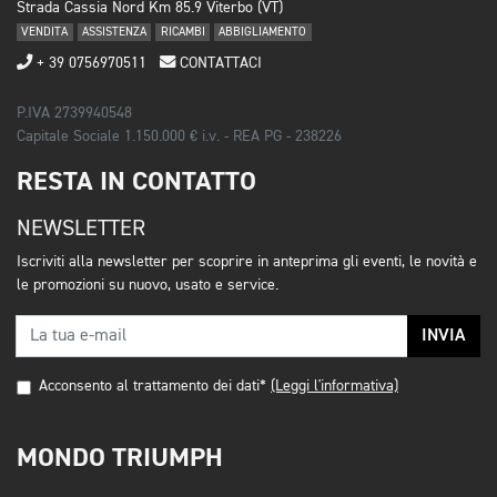
Strada Cassia Nord Km 85.9 Viterbo (VT)
VENDITA
ASSISTENZA
RICAMBI
ABBIGLIAMENTO
+ 39 0756970511
CONTATTACI
P.IVA 2739940548
Capitale Sociale 1.150.000 € i.v. - REA PG - 238226
RESTA IN CONTATTO
NEWSLETTER
Iscriviti alla newsletter per scoprire in anteprima gli eventi, le novità e
le promozioni su nuovo, usato e service.
INVIA
Acconsento al trattamento dei dati*
(Leggi l'informativa)
MONDO TRIUMPH