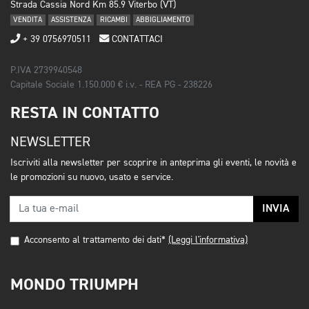
Strada Cassia Nord Km 85.9 Viterbo (VT)
VENDITA
ASSISTENZA
RICAMBI
ABBIGLIAMENTO
+ 39 0756970511
CONTATTACI
P.IVA 2739940548
Capitale Sociale 1.150.000 € i.v. - REA PG - 238226
RESTA IN CONTATTO
NEWSLETTER
Iscriviti alla newsletter per scoprire in anteprima gli eventi, le novità e
le promozioni su nuovo, usato e service.
INVIA
Acconsento al trattamento dei dati*
(Leggi l'informativa)
MONDO TRIUMPH