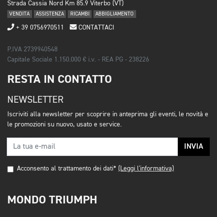
Strada Cassia Nord Km 85.9 Viterbo (VT)
VENDITA
ASSISTENZA
RICAMBI
ABBIGLIAMENTO
+ 39 0756970511
CONTATTACI
P.IVA 2739940548
Capitale Sociale 1.150.000 € i.v. - REA PG - 238226
RESTA IN CONTATTO
NEWSLETTER
Iscriviti alla newsletter per scoprire in anteprima gli eventi, le novità e
le promozioni su nuovo, usato e service.
INVIA
Acconsento al trattamento dei dati*
(Leggi l'informativa)
MONDO TRIUMPH