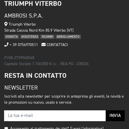
TRIUMPH VITERBO
AMBROSI S.P.A.
Triumph Viterbo
Strada Cassia Nord Km 85.9 Viterbo (VT)
VENDITA
ASSISTENZA
RICAMBI
ABBIGLIAMENTO
+ 39 0756970511
CONTATTACI
P.IVA 2739940548
Capitale Sociale 1.150.000 € i.v. - REA PG - 238226
RESTA IN CONTATTO
NEWSLETTER
Iscriviti alla newsletter per scoprire in anteprima gli eventi, le novità e
le promozioni su nuovo, usato e service.
INVIA
Acconsento al trattamento dei dati*
(Leggi l'informativa)