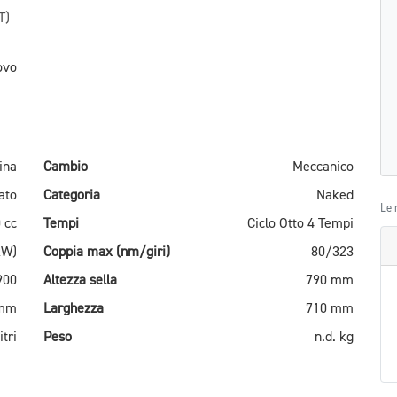
T)
ovo
ina
Cambio
Meccanico
ato
Categoria
Naked
Le 
 cc
Tempi
Ciclo Otto 4 Tempi
kW)
Coppia max (nm/giri)
80/323
900
Altezza sella
790 mm
 mm
Larghezza
710 mm
itri
Peso
n.d. kg