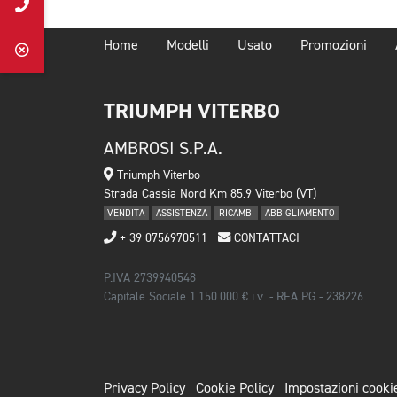
Home
Modelli
Usato
Promozioni
TRIUMPH VITERBO
AMBROSI S.P.A.
Triumph Viterbo
Strada Cassia Nord Km 85.9 Viterbo (VT)
VENDITA
ASSISTENZA
RICAMBI
ABBIGLIAMENTO
+ 39 0756970511
CONTATTACI
P.IVA 2739940548
Capitale Sociale 1.150.000 € i.v. - REA PG - 238226
Privacy Policy
Cookie Policy
Impostazioni cooki