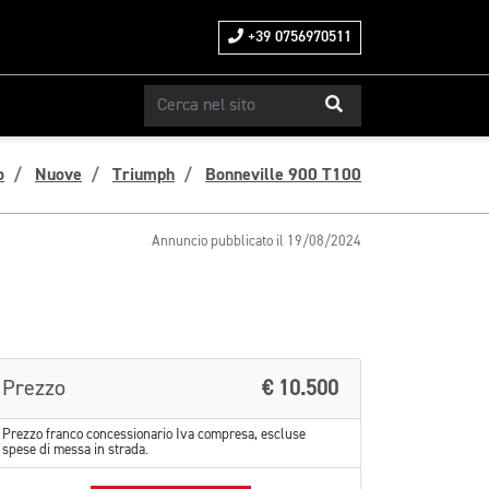
+39 0756970511
o
Nuove
Triumph
Bonneville 900 T100
Annuncio pubblicato il 19/08/2024
Prezzo
€ 10.500
Prezzo franco concessionario Iva compresa, escluse
spese di messa in strada.