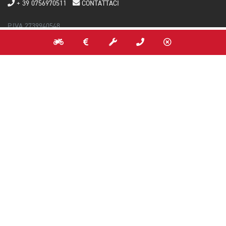
+ 39 0756970511
CONTATTACI
P.IVA 2739940548
Capitale Sociale 1.150.000 € i.v. - REA PG - 238226
RESTA IN CONTATTO
NEWSLETTER
Iscriviti alla newsletter per scoprire in anteprima gli eventi, le novità e
le promozioni su nuovo, usato e service.
INVIA
Acconsento al trattamento dei dati*
(Leggi l'informativa)
MONDO TRIUMPH
Configuratore