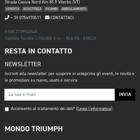
Strada Cassia Nord Km 85.9 Viterbo (VT)
VENDITA
ASSISTENZA
RICAMBI
ABBIGLIAMENTO
+ 39 0756970511
CONTATTACI
P.IVA 2739940548
Capitale Sociale 1.150.000 € i.v. - REA PG - 238226
RESTA IN CONTATTO
NEWSLETTER
Iscriviti alla newsletter per scoprire in anteprima gli eventi, le novità e
le promozioni su nuovo, usato e service.
INVIA
Acconsento al trattamento dei dati*
(Leggi l'informativa)
MONDO TRIUMPH