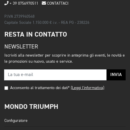
+ 39 0756970511
CONTATTACI
P.IVA 2739940548
Capitale Sociale 1.150.000 € i.v. - REA PG - 238226
RESTA IN CONTATTO
NEWSLETTER
Iscriviti alla newsletter per scoprire in anteprima gli eventi, le novità e
le promozioni su nuovo, usato e service.
INVIA
Acconsento al trattamento dei dati*
(Leggi l'informativa)
MONDO TRIUMPH
Configuratore