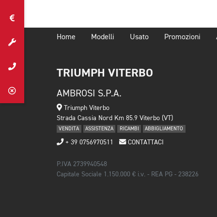
Home
Modelli
Usato
Promozioni
TRIUMPH VITERBO
AMBROSI S.P.A.
Triumph Viterbo
Strada Cassia Nord Km 85.9 Viterbo (VT)
VENDITA
ASSISTENZA
RICAMBI
ABBIGLIAMENTO
+ 39 0756970511
CONTATTACI
P.IVA 2739940548
Capitale Sociale 1.150.000 € i.v. - REA PG - 238226