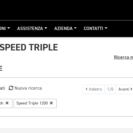
ONI
ASSISTENZA
AZIENDA
CONTATTI
SPEED TRIPLE
Ricerca 
E
ati
Nuova ricerca
Indietro
1/0
Avanti
mph
Speed Triple 1200