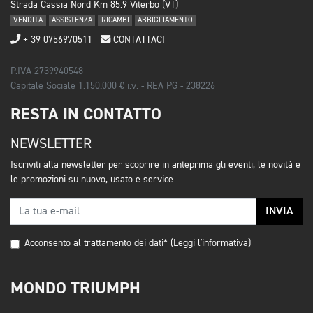
Strada Cassia Nord Km 85.9 Viterbo (VT)
VENDITA
ASSISTENZA
RICAMBI
ABBIGLIAMENTO
+ 39 0756970511
CONTATTACI
P.IVA 2739940548
Capitale Sociale 1.150.000 € i.v. - REA PG - 238226
RESTA IN CONTATTO
NEWSLETTER
Iscriviti alla newsletter per scoprire in anteprima gli eventi, le novità e
le promozioni su nuovo, usato e service.
INVIA
Acconsento al trattamento dei dati*
(Leggi l'informativa)
MONDO TRIUMPH