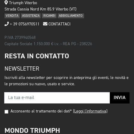
Triumph Viterbo
Strada Cassia Nord Km 85.9 Viterbo (VT)
VENDITA
ASSISTENZA
RICAMBI
ABBIGLIAMENTO
+ 39 0756970511
CONTATTACI
P.IVA 2739940548
Capitale Sociale 1.150.000 € i.v. - REA PG - 238226
RESTA IN CONTATTO
NEWSLETTER
Iscriviti alla newsletter per scoprire in anteprima gli eventi, le novità e
le promozioni su nuovo, usato e service.
INVIA
Acconsento al trattamento dei dati*
(Leggi l'informativa)
MONDO TRIUMPH