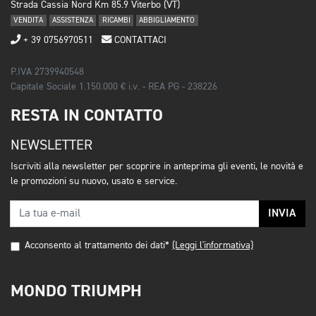
Strada Cassia Nord Km 85.9 Viterbo (VT)
VENDITA
ASSISTENZA
RICAMBI
ABBIGLIAMENTO
+ 39 0756970511
CONTATTACI
P.IVA 2739940548
Capitale Sociale 1.150.000 € i.v. - REA PG - 238226
RESTA IN CONTATTO
NEWSLETTER
Iscriviti alla newsletter per scoprire in anteprima gli eventi, le novità e
le promozioni su nuovo, usato e service.
INVIA
Acconsento al trattamento dei dati*
(Leggi l'informativa)
MONDO TRIUMPH