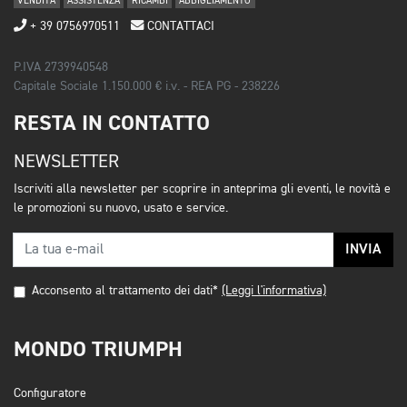
VENDITA
ASSISTENZA
RICAMBI
ABBIGLIAMENTO
+ 39 0756970511
CONTATTACI
P.IVA 2739940548
Capitale Sociale 1.150.000 € i.v. - REA PG - 238226
RESTA IN CONTATTO
NEWSLETTER
Iscriviti alla newsletter per scoprire in anteprima gli eventi, le novità e
le promozioni su nuovo, usato e service.
INVIA
Acconsento al trattamento dei dati*
(Leggi l'informativa)
MONDO TRIUMPH
Configuratore