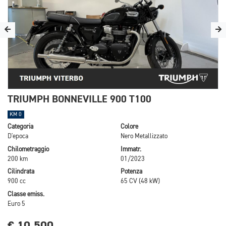
TRIUMPH BONNEVILLE 900 T100
KM 0
Categoria
Colore
D'epoca
Nero Metallizzato
Chilometraggio
Immatr.
200 km
01/2023
Cilindrata
Potenza
900 cc
65 CV (48 kW)
Classe emiss.
Euro 5
€ 10.500