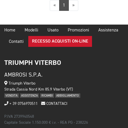
Precedente
Successiva
«
1
»
Home
Modelli
Usato
Promozioni
Assistenza
RECESSO ACQUISTI ON-LINE
Contatti
TRIUMPH VITERBO
AMBROSI S.P.A.
Triumph Viterbo
Strada Cassia Nord Km 85.9 Viterbo (VT)
VENDITA
ASSISTENZA
RICAMBI
ABBIGLIAMENTO
+ 39 0756970511
CONTATTACI
P.IVA 2739940548
Capitale Sociale 1.150.000 € i.v. - REA PG - 238226