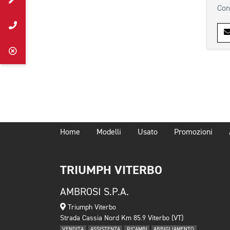
Con
Home
Modelli
Usato
Promozioni
TRIUMPH VITERBO
AMBROSI S.P.A.
Triumph Viterbo
Strada Cassia Nord Km 85.9 Viterbo (VT)
VENDITA
ASSISTENZA
RICAMBI
ABBIGLIAMENTO