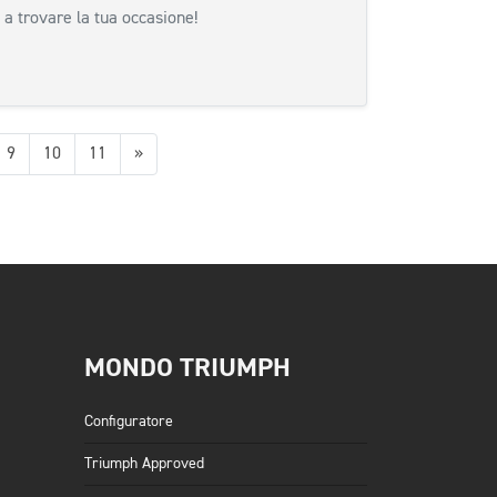
 a trovare la tua occasione!
Successiva
9
10
11
»
MONDO TRIUMPH
Configuratore
Triumph Approved