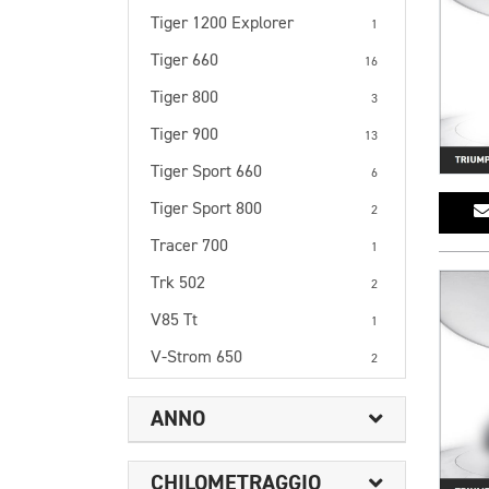
Tiger 1200 Explorer
1
Tiger 660
16
Tiger 800
3
Tiger 900
13
Tiger Sport 660
6
Tiger Sport 800
2
Tracer 700
1
Trk 502
2
V85 Tt
1
V-Strom 650
2
ANNO
CHILOMETRAGGIO