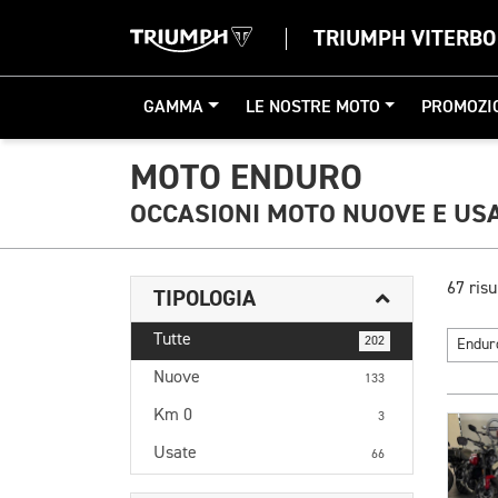
TRIUMPH VITERBO
GAMMA
LE NOSTRE MOTO
PROMOZI
MOTO ENDURO
OCCASIONI MOTO NUOVE E US
67 risu
TIPOLOGIA
Tutte
202
Endu
Nuove
133
Km 0
3
Usate
66