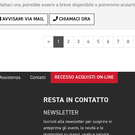
tattaci ora, potrebbe essere a breve disponibile o potremmo aiutarti
AVVISAMI VIA MAIL
CHIAMACI ORA
Precedente
«
1
2
3
4
5
6
7
8
RECESSO ACQUISTI ON-LINE
Assistenza
Contatti
RESTA IN CONTATTO
NEWSLETTER
Iscriviti alla newsletter per scoprire in
anteprima gli eventi, le novità e le
promozioni su nuovo, usato e service.