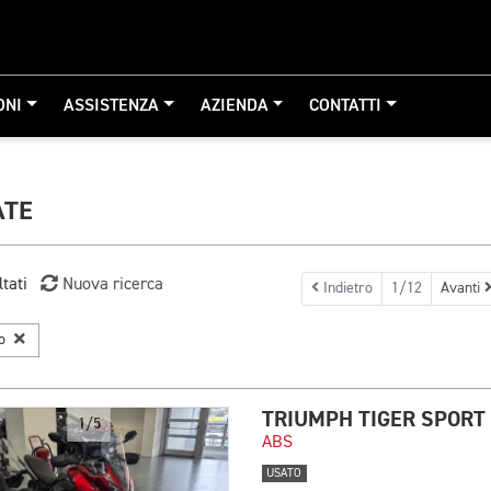
ONI
ASSISTENZA
AZIENDA
CONTATTI
ATE
ltati
Nuova ricerca
Indietro
1/12
Avanti
ro
TRIUMPH TIGER SPORT
1/5
ABS
USATO