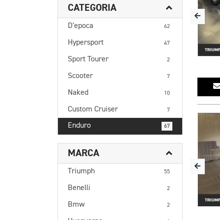
CATEGORIA
D'epoca
62
Hypersport
47
Sport Tourer
2
Scooter
7
Naked
10
Custom Cruiser
7
Enduro
67
MARCA
Triumph
55
Benelli
2
Bmw
2