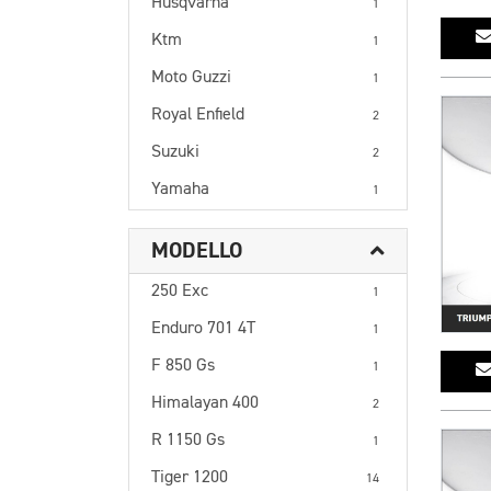
Husqvarna
1
Ktm
1
Moto Guzzi
1
Royal Enfield
2
Suzuki
2
Yamaha
1
MODELLO
250 Exc
1
Enduro 701 4T
1
F 850 Gs
1
Himalayan 400
2
R 1150 Gs
1
Tiger 1200
14