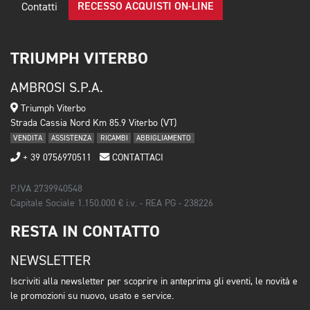
RECESSO ACQUISTI ON-LINE
Contatti
TRIUMPH VITERBO
AMBROSI S.P.A.
Triumph Viterbo
Strada Cassia Nord Km 85.9 Viterbo (VT)
VENDITA
ASSISTENZA
RICAMBI
ABBIGLIAMENTO
+ 39 0756970511
CONTATTACI
P.IVA 2739940548
Capitale Sociale 1.150.000 € i.v. - REA PG - 238226
RESTA IN CONTATTO
NEWSLETTER
Iscriviti alla newsletter per scoprire in anteprima gli eventi, le novità e
le promozioni su nuovo, usato e service.