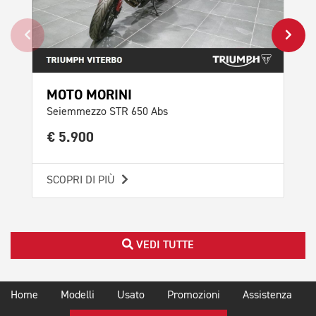
MOTO MORINI
TR
Seiemmezzo STR 650 Abs
Spe
€ 5.900
€ 
SCOPRI DI PIÙ
SCO
VEDI TUTTE
Home
Modelli
Usato
Promozioni
Assistenza