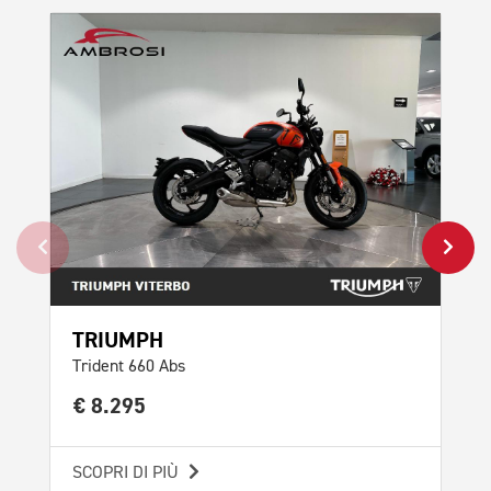
TRIUMPH
TR
Trident 660 Abs
Tri
€ 8.295
€ 
SCOPRI DI PIÙ
SCO