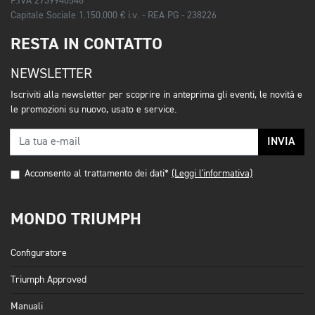
P.IVA 2739940548
Capitale Sociale 1.150.000 € i.v. - REA PG - 238226
RESTA IN CONTATTO
NEWSLETTER
Iscriviti alla newsletter per scoprire in anteprima gli eventi, le novità e
le promozioni su nuovo, usato e service.
INVIA
Acconsento al trattamento dei dati*
(Leggi l'informativa)
MONDO TRIUMPH
Configuratore
Triumph Approved
Manuali