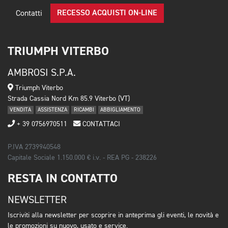
RECESSO ACQUISTI ON-LINE
Contatti
TRIUMPH VITERBO
AMBROSI S.P.A.
Triumph Viterbo
Strada Cassia Nord Km 85.9 Viterbo (VT)
VENDITA
ASSISTENZA
RICAMBI
ABBIGLIAMENTO
+ 39 0756970511
CONTATTACI
P.IVA 2739940548
Capitale Sociale 1.150.000 € i.v. - REA PG - 238226
RESTA IN CONTATTO
NEWSLETTER
Iscriviti alla newsletter per scoprire in anteprima gli eventi, le novità e
le promozioni su nuovo, usato e service.