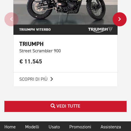
TRIUMPH
TR
Street Scrambler 900
Bon
€ 11.545
€ 
SCOPRI DI PIÙ
SCO
VEDI TUTTE
Home
Modelli
Usato
Promozioni
Assistenza