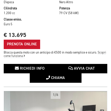
D'epoca
Nero Altro
Cilindrata
Potenza
1.200 cc
79 CV (58 kW)
Classe emiss.
Euro 5
€ 13.695
PRENOTA ONLINE
Blocca questa moto con un anticipo di €500 in modo semplice e sicuro.
Scopri
come funziona
RICHIEDI INFO
AVVIA CHAT
CHIAMA
1/6