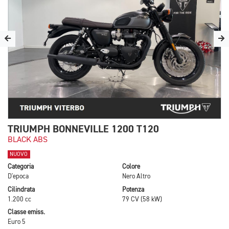
TRIUMPH BONNEVILLE 1200 T120
BLACK ABS
NUOVO
Categoria
Colore
D'epoca
Nero Altro
Cilindrata
Potenza
1.200 cc
79 CV (58 kW)
Classe emiss.
Euro 5