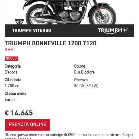
TRIUMPH BONNEVILLE 1200 T120
ABS
NUOVO
Categoria
Colore
D'epoca
Blu Bicolore
Cilindrata
Potenza
1.200 cc
80 CV (59 kW)
Classe emiss.
Euro 4
€ 14.645
PRENOTA ONLINE
Blocca questa moto con un anticipo di €500 in modo semplice e sicuro.
Scopri