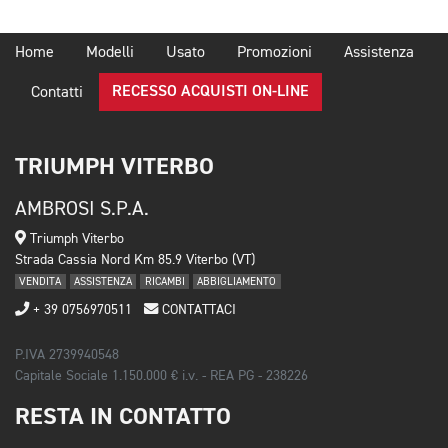
Home
Modelli
Usato
Promozioni
Assistenza
RECESSO ACQUISTI ON-LINE
Contatti
TRIUMPH VITERBO
AMBROSI S.P.A.
Triumph Viterbo
Strada Cassia Nord Km 85.9 Viterbo (VT)
VENDITA
ASSISTENZA
RICAMBI
ABBIGLIAMENTO
+ 39 0756970511
CONTATTACI
P.IVA 2739940548
Capitale Sociale 1.150.000 € i.v. - REA PG - 238226
RESTA IN CONTATTO