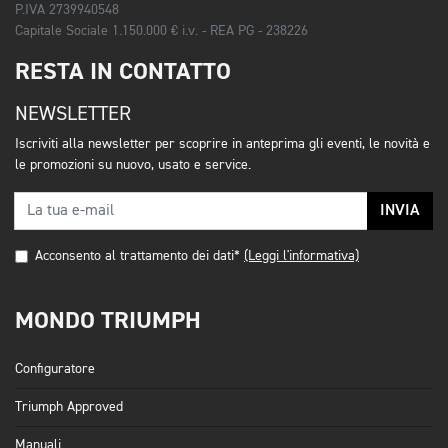
P.IVA 2739940548
Capitale Sociale 1.150.000 € i.v. - REA PG - 238226
RESTA IN CONTATTO
NEWSLETTER
Iscriviti alla newsletter per scoprire in anteprima gli eventi, le novità e
le promozioni su nuovo, usato e service.
INVIA
Acconsento al trattamento dei dati*
(Leggi l'informativa)
MONDO TRIUMPH
Configuratore
Triumph Approved
Manuali